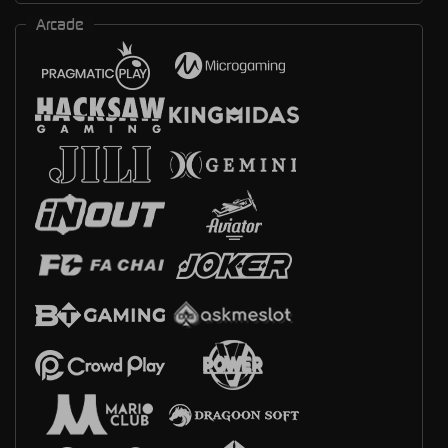
Arcade