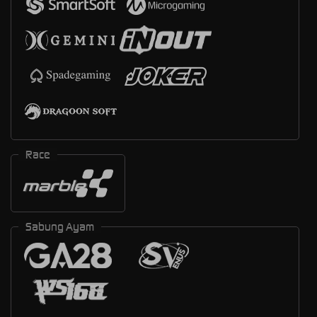
Race
Sabung Ayam