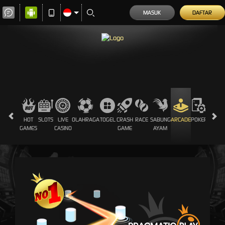
MASUK
DAFTAR
HOT
SLOTS
LIVE
OLAHRAGA
TOGEL
CRASH
RACE
SABUNG
ARCADE
POKER
E-
GAMES
CASINO
GAME
AYAM
SPORT