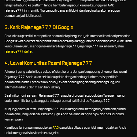
tetap terhubung ke platform tanpa hambatan apapun karena keunggulan APK
rajanaga777 ini memiliki fitur canggih yang anti blokir dan loading ke akun ataupun
permainan jadi lebih cepat.
3. Ketik Rajanaga777 Di Google
Cara ini cukup sedikit merepotkan namun tetap berguna, yaitu mencari kami dari pencarian
Google lewat browser smarphone atau di desktop menggunakan beberapa kata kunci. Kata
kunci utama yaitu menggunakan kata Rajanaga777, rajanaga777 link alternatif, atau
rajanaga777 daftar
.
4. Lewat Komunitas Resmi Rajanaga777
Alternatif yang satu ini juga cukup efisien, karena dengan bergabung di komunitas resmi
Rajanaga777, Anda akan selalu terupdate dengan berbagai informasi seperti info
permainan terbaru, prediksi mix parlay, event bonus yang sedang berlangsung, link
alternatif terbaru, dan masih banyak lagi.
Saat ini komunitas resmi Rajanaga777 tersedia di group facebook dan Telegram yang
sudah memiliki banyak anggota sebagai pemain aktif di situs Rajanaga777.
Kunjungi platform resmi Rajanaga777 untuk mengetahui berbagai layanan dan pilihan
permainan yang tersedia. Pastikan juga Anda bermain dengan bijak dan sesuai batas
kemampuan.
Kami juga tentunya menyediakan
FAQ
yang bisa dibaca agar lebih memudahkan Anda
untuk mengenal situs kami secara jelas.