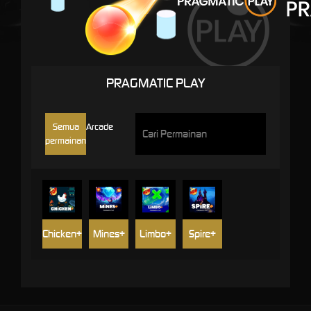
PRAGMATIC PLAY
Semua
Arcade
permainan
Chicken+
Mines+
Limbo+
Spire+