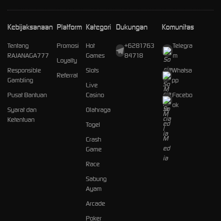
Kebijaksanaan
Platform
Kategori
Dukungan
Komunitas
Tentang
Promosi
Hot
+6281763
Telegra
RAJANAGA777
Games
84718
m
Loyalty
Responsible
Slots
Whatsa
Referral
Gambling
pp
Live
Pusat Bantuan
Casino
Facebo
ok
Syarat dan
Olahraga
Ketentuan
Togel
Crash
Game
Race
Sabung
Ayam
Arcade
Poker