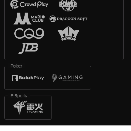
Poker
E-Sports