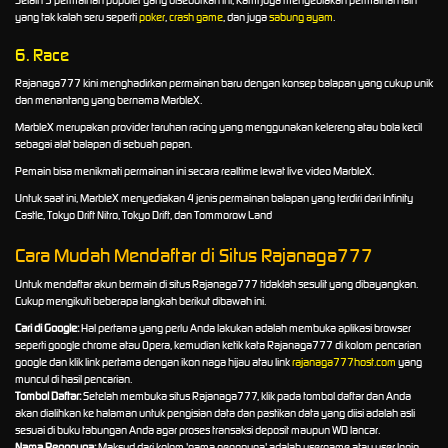
Selain 5 permainan populer yang disebutkan ini, Kami juga menyediakan permainan lain
yang tak kalah seru seperti
poker
,
crash game
, dan juga
sabung ayam
.
6. Race
Rajanaga777 kini menghadirkan permainan baru dengan konsep balapan yang cukup unik
dan menantang yang bernama MarbleX.
MarbleX merupakan provider taruhan racing yang menggunakan kelereng atau bola kecil
sebagai alat balapan di sebuah papan.
Pemain bisa menikmati permainan ini secara realtime lewat live video MarbleX.
Untuk saat ini, MarbleX menyediakan 4 jenis permainan balapan yang terdiri dari Infinity
Castle, Tokyo Drift Nitro, Tokyo Drift, dan Tommorow Land
Cara Mudah Mendaftar di Situs Rajanaga777
Untuk mendaftar akun bermain di situs Rajanaga777 tidaklah sesulit yang dibayangkan.
Cukup mengikuti beberapa langkah berikut dibawah ini.
Cari di Google:
Hal pertama yang perlu Anda lakukan adalah membuka aplikasi browser
seperti google chrome atau Opera, kemudian ketik kata Rajanaga777 di kolom pencarian
google dan klik link pertama dengan ikon naga hijau atau link
rajanaga777host.com
yang
muncul di hasil pencarian.
Tombol Daftar:
Setelah membuka situs Rajanaga777, klik pada tombol daftar dan Anda
akan dialihkan ke halaman untuk pengisian data dan pastikan data yang diisi adalah asli
sesuai di buku tabungan Anda agar proses transaksi deposit maupun WD lancar.
Nama Pengguna:
Maksud dari kolom 'nama pengguna' adalah username atau user login