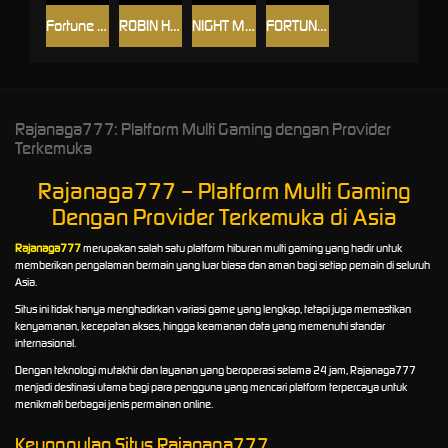
Fortune Money Boom
ROBIN HOOD
NIGHT MARKET 2
FORTUNE EGG
Rajanaga777: Platform Multi Gaming dengan Provider
Terkemuka
Rajanaga777 – Platform Multi Gaming
Dengan Provider Terkemuka di Asia
Rajanaga777
merupakan salah satu platform hiburan multi gaming yang hadir untuk
memberikan pengalaman bermain yang luar biasa dan aman bagi setiap pemain di seluruh
Asia.
Situs ini tidak hanya menghadirkan variasi game yang lengkap, tetapi juga memastikan
kenyamanan, kecepatan akses, hingga keamanan data yang memenuhi standar
internasional.
Dengan teknologi mutakhir dan layanan yang beroperasi selama 24 jam, Rajanaga777
menjadi destinasi utama bagi para pengguna yang mencari platform terpercaya untuk
menikmati berbagai jenis permainan online.
Keunggulan Situs Rajanaga777