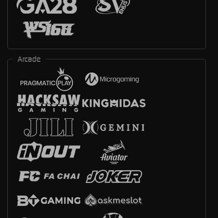
Arcade