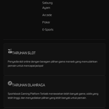
Sabung
Ayam
Arcade
Poker
E-Sports
TARUHAN SLOT
Penyedia slot online dengan beragam pilihan game menarik yang memudahkan
pemain untuk mencapai jackpot
TARUHAN OLAHRAGA
Sportsbook Gaming Platform Terbaik menawarkan lebih banyak game, odds yang
lebih tinggi, dan menyediakan pilihan yang lebih banyak untuk pemain.