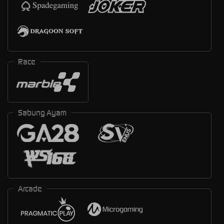
Race
Sabung Ayam
Arcade