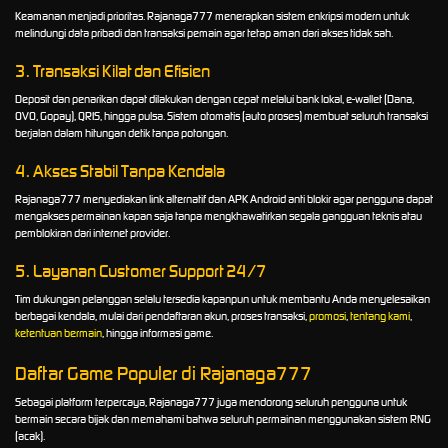
Keamanan menjadi prioritas. Rajanaga777 menerapkan sistem enkripsi modern untuk
melindungi data pribadi dan transaksi pemain agar tetap aman dari akses tidak sah.
3. Transaksi Kilat dan Efisien
Deposit dan penarikan dapat dilakukan dengan cepat melalui bank lokal, e-wallet (Dana,
OVO, Gopay), QRIS, hingga pulsa. Sistem otomatis (auto proses) membuat seluruh transaksi
berjalan dalam hitungan detik tanpa potongan.
4. Akses Stabil Tanpa Kendala
Rajanaga777 menyediakan link alternatif dan APK Android anti blokir agar pengguna dapat
mengakses permainan kapan saja tanpa mengkhawatirkan segala gangguan teknis atau
pemblokiran dari internet provider.
5. Layanan Customer Support 24/7
Tim dukungan pelanggan selalu tersedia kapanpun untuk membantu Anda menyelesaikan
berbagai kendala, mulai dari pendaftaran akun, proses transaksi,
promosi
,
tentang kami
,
ketentuan bermain
, hingga informasi game.
Daftar Game Populer di Rajanaga777
Sebagai platform terpercaya, Rajanaga777 juga mendorong seluruh pengguna untuk
bermain secara bijak dan memahami bahwa seluruh permainan menggunakan sistem RNG
(acak).