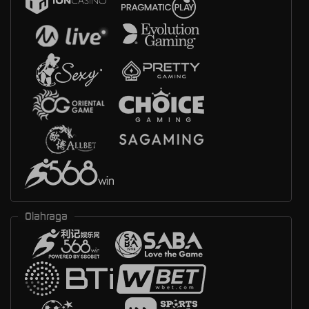
Olahraga