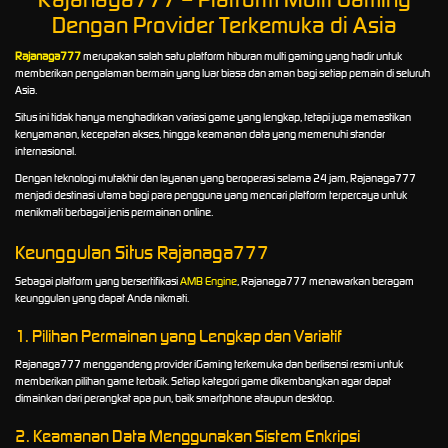
Dengan Provider Terkemuka di Asia
Rajanaga777
merupakan salah satu platform hiburan multi gaming yang hadir untuk
memberikan pengalaman bermain yang luar biasa dan aman bagi setiap pemain di seluruh
Asia.
Situs ini tidak hanya menghadirkan variasi game yang lengkap, tetapi juga memastikan
kenyamanan, kecepatan akses, hingga keamanan data yang memenuhi standar
internasional.
Dengan teknologi mutakhir dan layanan yang beroperasi selama 24 jam, Rajanaga777
menjadi destinasi utama bagi para pengguna yang mencari platform terpercaya untuk
menikmati berbagai jenis permainan online.
Keunggulan Situs Rajanaga777
Sebagai platform yang bersertifikasi
AMB Engine
, Rajanaga777 menawarkan beragam
keunggulan yang dapat Anda nikmati.
1. Pilihan Permainan yang Lengkap dan Variatif
Rajanaga777 menggandeng provider iGaming terkemuka dan berlisensi resmi untuk
memberikan pilihan game terbaik. Setiap kategori game dikembangkan agar dapat
dimainkan dari perangkat apa pun, baik smartphone ataupun desktop.
2. Keamanan Data Menggunakan Sistem Enkripsi