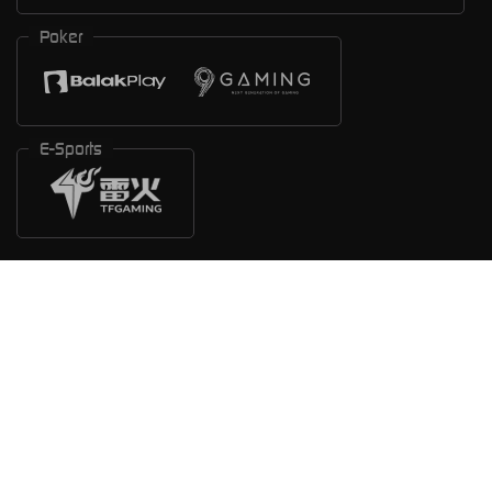
Poker
E-Sports