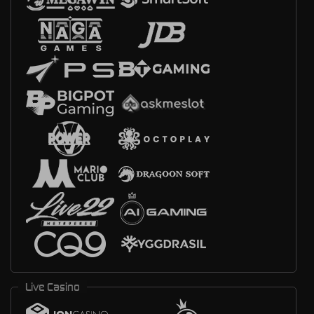
Live Casino