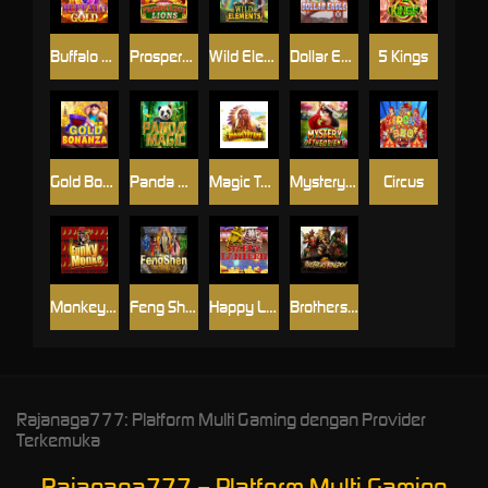
Buffalo Gold
Prosperous Lions
Wild Elements
Dollar Eagle
5 Kings
Gold Bonanza
Panda Magic II
Magic Totem
Mystery Of The Orient
Circus
Monkey Slots
Feng Shen
Happy Lantern
Brothers Kingdom
Rajanaga777: Platform Multi Gaming dengan Provider
Terkemuka
Rajanaga777 – Platform Multi Gaming