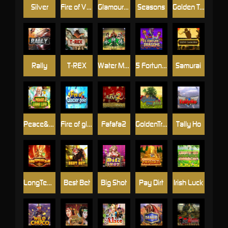
Silver
Fire of Villa Street
Glamourous World
Seasons
Golden Tour
Rally
T-REX
Water Margin
5 Fortune Dragon
Samurai
Peace&Long Life
Fire of glacier gold
Fafafa2
GoldenTree
Tally Ho
LongTengHuXiao2
Best Bet
Big Shot
Pay Dirt
Irish Luck