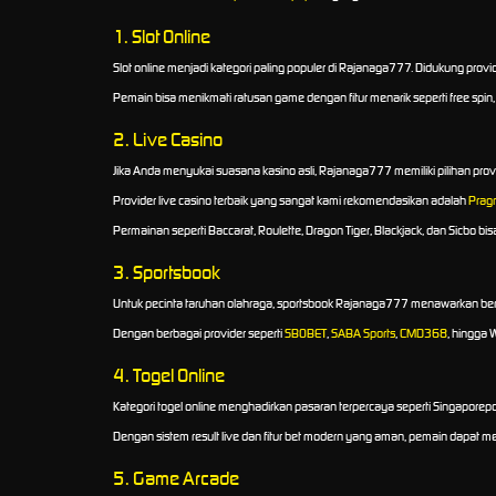
1. Slot Online
Slot online menjadi kategori paling populer di Rajanaga777. Didukung provid
Pemain bisa menikmati ratusan game dengan fitur menarik seperti free spin, b
2. Live Casino
Jika Anda menyukai suasana kasino asli, Rajanaga777 memiliki pilihan provid
Provider live casino terbaik yang sangat kami rekomendasikan adalah
Pragm
Permainan seperti Baccarat, Roulette, Dragon Tiger, Blackjack, dan Sicbo bi
3. Sportsbook
Untuk pecinta taruhan olahraga, sportsbook Rajanaga777 menawarkan berbag
Dengan berbagai provider seperti
SBOBET
,
SABA Sports
,
CMD368
, hingga 
4. Togel Online
Kategori togel online menghadirkan pasaran terpercaya seperti Singapore
Dengan sistem result live dan fitur bet modern yang aman, pemain dapat
5. Game Arcade