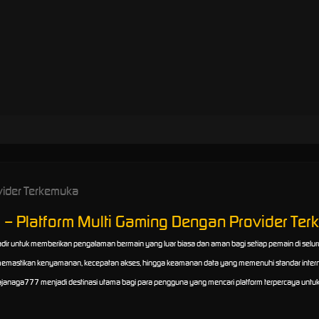
vider Terkemuka
 Platform Multi Gaming Dengan Provider Ter
dir untuk memberikan pengalaman bermain yang luar biasa dan aman bagi setiap pemain di selur
ga memastikan kenyamanan, kecepatan akses, hingga keamanan data yang memenuhi standar intern
janaga777 menjadi destinasi utama bagi para pengguna yang mencari platform terpercaya untuk 