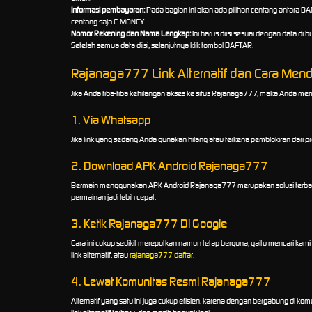
Informasi pembayaran:
Pada bagian ini akan ada pilihan centang antara BA
centang saja E-MONEY.
Nomor Rekening dan Nama Lengkap:
Ini harus diisi sesuai dengan data di
Setelah semua data diisi, selanjutnya klik tombol DAFTAR.
Rajanaga777 Link Alternatif dan Cara Me
Jika Anda tiba-tiba kehilangan akses ke situs Rajanaga777, maka Anda m
1. Via Whatsapp
Jika link yang sedang Anda gunakan hilang atau terkena pemblokiran dari
2. Download APK Android Rajanaga777
Bermain menggunakan APK Android Rajanaga777 merupakan solusi terbaik ag
permainan jadi lebih cepat.
3. Ketik Rajanaga777 Di Google
Cara ini cukup sedikit merepotkan namun tetap berguna, yaitu mencari k
link alternatif, atau
rajanaga777 daftar
.
4. Lewat Komunitas Resmi Rajanaga777
Alternatif yang satu ini juga cukup efisien, karena dengan bergabung di ko