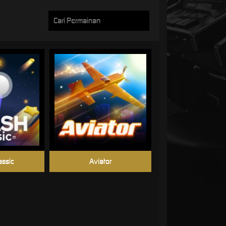
assic
Aviator