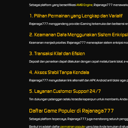
Sebagai platform yang bersertifikasi
AMB Engine
, Rajanaga777 menawarka
1. Pilihan Permainan yang Lengkap dan Variatif
Rajanaga777 menggandeng provider iGaming terkemuka dan berlisensi resm
2. Keamanan Data Menggunakan Sistem Enkripsi
Keamanan menjadi prioritas. Rajanaga777 menerapkan sistem enkripsi moder
3. Transaksi Kilat dan Efisien
Deposit dan penarikan dapat dilakukan dengan cepat melalui bank lokal, e-w
4. Akses Stabil Tanpa Kendala
Rajanaga777 menyediakan link alternatif dan APK Android anti blokir aga
5. Layanan Customer Support 24/7
Tim dukungan pelanggan selalu tersedia kapanpun untuk membantu Anda men
Daftar Game Populer di Rajanaga777
Sebagai platform terpercaya, Rajanaga777 juga mendorong seluruh peng
Berikut ini adalah daftar
permainan populer
yang bisa Anda temukan di situ