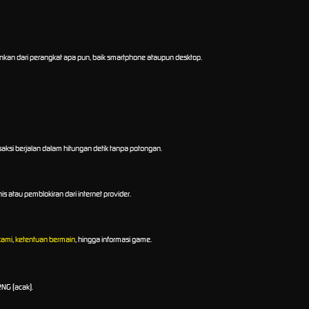
kan dari perangkat apa pun, baik smartphone ataupun desktop.
saksi berjalan dalam hitungan detik tanpa potongan.
atau pemblokiran dari internet provider.
kami
,
ketentuan bermain
, hingga informasi game.
NG (acak).