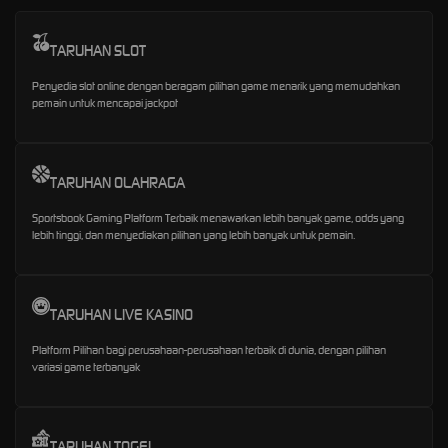
TARUHAN SLOT
Penyedia slot online dengan beragam pilihan game menarik yang memudahkan
pemain untuk mencapai jackpot
TARUHAN OLAHRAGA
Sportsbook Gaming Platform Terbaik menawarkan lebih banyak game, odds yang
lebih tinggi, dan menyediakan pilihan yang lebih banyak untuk pemain.
TARUHAN LIVE KASINO
Platform Pilihan bagi perusahaan-perusahaan terbaik di dunia, dengan pilihan
variasi game terbanyak
TARUHAN TOGEL