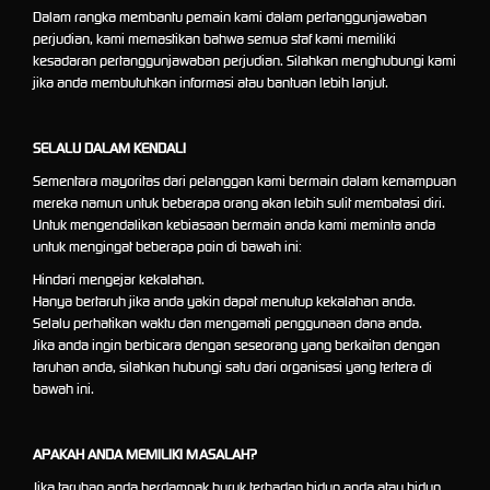
Dalam rangka membantu pemain kami dalam pertanggunjawaban
perjudian, kami memastikan bahwa semua staf kami memiliki
kesadaran pertanggunjawaban perjudian. Silahkan menghubungi kami
jika anda membutuhkan informasi atau bantuan lebih lanjut.
SELALU DALAM KENDALI
Sementara mayoritas dari pelanggan kami bermain dalam kemampuan
mereka namun untuk beberapa orang akan lebih sulit membatasi diri.
Untuk mengendalikan kebiasaan bermain anda kami meminta anda
untuk mengingat beberapa poin di bawah ini:
Hindari mengejar kekalahan.
Hanya bertaruh jika anda yakin dapat menutup kekalahan anda.
Selalu perhatikan waktu dan mengamati penggunaan dana anda.
Jika anda ingin berbicara dengan seseorang yang berkaitan dengan
taruhan anda, silahkan hubungi satu dari organisasi yang tertera di
bawah ini.
APAKAH ANDA MEMILIKI MASALAH?
Jika taruhan anda berdampak buruk terhadap hidup anda atau hidup