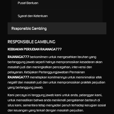
Pusat Bantuan
Syarat dan Ketentuan
Responsible Gambling
RESPONSIBLE GAMBLING
KEBIJAKAN PERJUDIAN RAJANAGA777
RAJANAGA777
berkomitmen untuk mengesahkan taruhan yang
bertanggung jawab seperti halnya mempromosikan kesadaran akan
masalah judi dan meningkatkan pencegahan, intervensi dan
pelayanan. Kebijakan Pertanggungjawaban Permainan
RAJANAGA777
menetapkan komitmennya untuk meminimalisir efek
negatif dari masalah judi dan untuk mempromosikan praktek perjudian
yang bertanggung jawab.
Kami percaya ini tanggung jawab kami untuk anda, pelanggan kami,
untuk memastikan bahwa anda menikmati pengalaman bertaruh di
situs kami, sementara tetap menyadari penuh terhadap kerugian sosial
dan keuangan yang terkait dengan masalah perjudian.