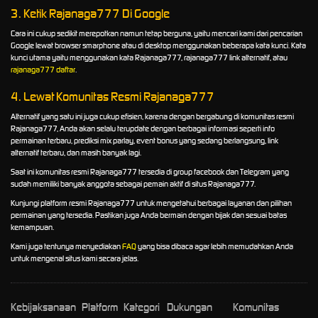
3. Ketik Rajanaga777 Di Google
Cara ini cukup sedikit merepotkan namun tetap berguna, yaitu mencari kami dari pencarian
Google lewat browser smarphone atau di desktop menggunakan beberapa kata kunci. Kata
kunci utama yaitu menggunakan kata Rajanaga777, rajanaga777 link alternatif, atau
rajanaga777 daftar
.
4. Lewat Komunitas Resmi Rajanaga777
Alternatif yang satu ini juga cukup efisien, karena dengan bergabung di komunitas resmi
Rajanaga777, Anda akan selalu terupdate dengan berbagai informasi seperti info
permainan terbaru, prediksi mix parlay, event bonus yang sedang berlangsung, link
alternatif terbaru, dan masih banyak lagi.
Saat ini komunitas resmi Rajanaga777 tersedia di group facebook dan Telegram yang
sudah memiliki banyak anggota sebagai pemain aktif di situs Rajanaga777.
Kunjungi platform resmi Rajanaga777 untuk mengetahui berbagai layanan dan pilihan
permainan yang tersedia. Pastikan juga Anda bermain dengan bijak dan sesuai batas
kemampuan.
Kami juga tentunya menyediakan
FAQ
yang bisa dibaca agar lebih memudahkan Anda
untuk mengenal situs kami secara jelas.
Kebijaksanaan
Platform
Kategori
Dukungan
Komunitas