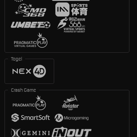
Togel
Crash Game