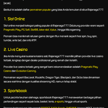
(acak).
Berikut ini adalah daftar
permainan populer
yang bisa Anda temukan di situs Rajanaga777.
1. Slot Online
Slot online menjadi kategori paling populer di Rajanaga777. Didukung provider resmi seperti
Pragmatic Play
,
PG Soft
,
Slot88
,
Joker slot
,
Vplus
, hingga Microgaming.
Pemain bisa menikmati ratusan game dengan fitur menarik seperti free spin, buy spin,
tumble, ante bet, dan info RTP.
2. Live Casino
Jika Anda menyukai suasana kasino asli, Rajanaga777 memiliki pilihan provider live casino
terbaik, lengkap dengan dealer profesional yang ramah dan terlatih.
Provider live casino terbaik yang sangat kami rekomendasikan adalah
Pragmatic Play
Casino
dan
Evolution Gaming
.
Permainan seperti Baccarat, Roulette, Dragon Tiger, Blackjack, dan Sicbo bisa dimainkan
secara real-time dengan kualitas streaming HD, namun tetap stabil.
3. Sportsbook
Untuk pecinta taruhan olahraga, sportsbook Rajanaga777 menawarkan berbagai pilihan
pertandingan seperti sepak bola, basket, tenis,
e-sports
, hingga virtual sports.
Dengan berbagai provider seperti
SBOBET
,
SABA Sports
,
CMD368
, hingga WBET, Anda bisa