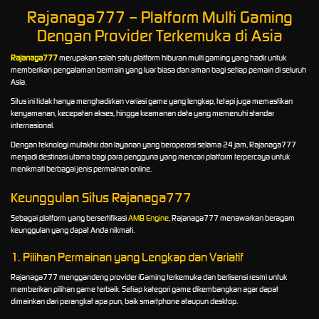
Rajanaga777 – Platform Multi Gaming
Dengan Provider Terkemuka di Asia
Rajanaga777
merupakan salah satu platform hiburan multi gaming yang hadir untuk
memberikan pengalaman bermain yang luar biasa dan aman bagi setiap pemain di seluruh
Asia.
Situs ini tidak hanya menghadirkan variasi game yang lengkap, tetapi juga memastikan
kenyamanan, kecepatan akses, hingga keamanan data yang memenuhi standar
internasional.
Dengan teknologi mutakhir dan layanan yang beroperasi selama 24 jam, Rajanaga777
menjadi destinasi utama bagi para pengguna yang mencari platform terpercaya untuk
menikmati berbagai jenis permainan online.
Keunggulan Situs Rajanaga777
Sebagai platform yang bersertifikasi
AMB Engine
, Rajanaga777 menawarkan beragam
keunggulan yang dapat Anda nikmati.
1. Pilihan Permainan yang Lengkap dan Variatif
Rajanaga777 menggandeng provider iGaming terkemuka dan berlisensi resmi untuk
memberikan pilihan game terbaik. Setiap kategori game dikembangkan agar dapat
dimainkan dari perangkat apa pun, baik smartphone ataupun desktop.