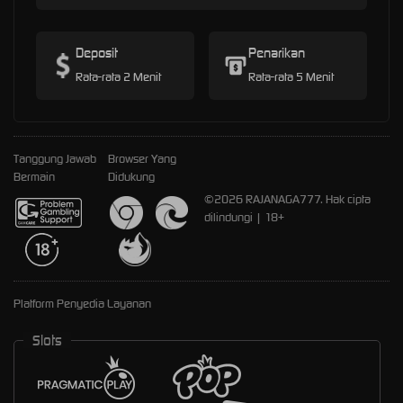
Deposit
Penarikan
Rata-rata 2 Menit
Rata-rata 5 Menit
Tanggung Jawab
Browser Yang
Bermain
Didukung
©2026 RAJANAGA777. Hak cipta
dilindungi | 18+
Platform Penyedia Layanan
Slots