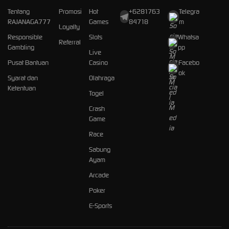
Tentang
Promosi
Hot
+6281763
Telegra
RAJANAGA777
Games
84718
m
Loyalty
Responsible
Slots
Whatsa
Referral
Gambling
pp
Live
Pusat Bantuan
Casino
Facebo
ok
Syarat dan
Olahraga
Ketentuan
Togel
Crash
Game
Race
Sabung
Ayam
Arcade
Poker
E-Sports