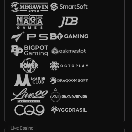
Live Casino